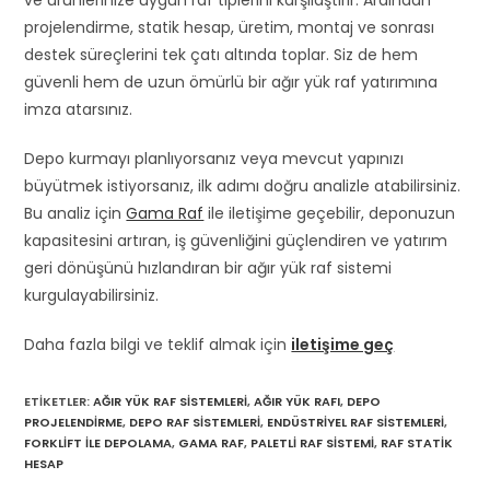
projelendirme, statik hesap, üretim, montaj ve sonrası
destek süreçlerini tek çatı altında toplar. Siz de hem
güvenli hem de uzun ömürlü bir ağır yük raf yatırımına
imza atarsınız.
Depo kurmayı planlıyorsanız veya mevcut yapınızı
büyütmek istiyorsanız, ilk adımı doğru analizle atabilirsiniz.
Bu analiz için
Gama Raf
ile iletişime geçebilir, deponuzun
kapasitesini artıran, iş güvenliğini güçlendiren ve yatırım
geri dönüşünü hızlandıran bir ağır yük raf sistemi
kurgulayabilirsiniz.
Daha fazla bilgi ve teklif almak için
iletişime geç
ETIKETLER
:
AĞIR YÜK RAF SISTEMLERI
,
AĞIR YÜK RAFI
,
DEPO
PROJELENDIRME
,
DEPO RAF SISTEMLERI
,
ENDÜSTRIYEL RAF SISTEMLERI
,
FORKLIFT ILE DEPOLAMA
,
GAMA RAF
,
PALETLI RAF SISTEMI
,
RAF STATIK
HESAP