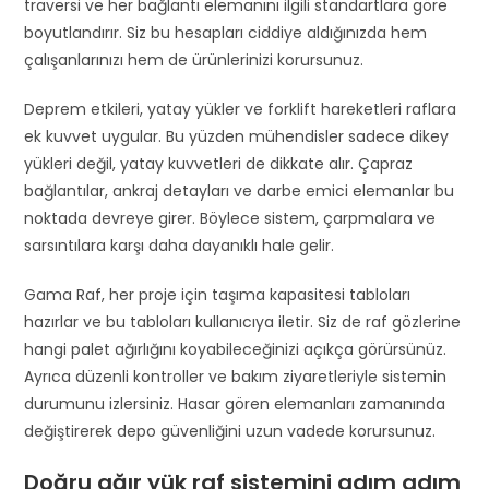
traversi ve her bağlantı elemanını ilgili standartlara göre
boyutlandırır. Siz bu hesapları ciddiye aldığınızda hem
çalışanlarınızı hem de ürünlerinizi korursunuz.
Deprem etkileri, yatay yükler ve forklift hareketleri raflara
ek kuvvet uygular. Bu yüzden mühendisler sadece dikey
yükleri değil, yatay kuvvetleri de dikkate alır. Çapraz
bağlantılar, ankraj detayları ve darbe emici elemanlar bu
noktada devreye girer. Böylece sistem, çarpmalara ve
sarsıntılara karşı daha dayanıklı hale gelir.
Gama Raf, her proje için taşıma kapasitesi tabloları
hazırlar ve bu tabloları kullanıcıya iletir. Siz de raf gözlerine
hangi palet ağırlığını koyabileceğinizi açıkça görürsünüz.
Ayrıca düzenli kontroller ve bakım ziyaretleriyle sistemin
durumunu izlersiniz. Hasar gören elemanları zamanında
değiştirerek depo güvenliğini uzun vadede korursunuz.
Doğru ağır yük raf sistemini adım adım