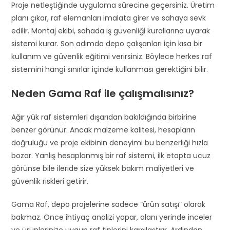
Proje netleştiğinde uygulama sürecine geçersiniz. Üretim
planı çıkar, raf elemanları imalata girer ve sahaya sevk
edilir. Montaj ekibi, sahada iş güvenliği kurallarına uyarak
sistemi kurar. Son adımda depo çalışanları için kısa bir
kullanım ve güvenlik eğitimi verirsiniz. Böylece herkes raf
sistemini hangi sınırlar içinde kullanması gerektiğini bilir.
Neden Gama Raf ile çalışmalısınız?
Ağır yük raf sistemleri dışarıdan bakıldığında birbirine
benzer görünür. Ancak malzeme kalitesi, hesapların
doğruluğu ve proje ekibinin deneyimi bu benzerliği hızla
bozar. Yanlış hesaplanmış bir raf sistemi, ilk etapta ucuz
görünse bile ileride size yüksek bakım maliyetleri ve
güvenlik riskleri getirir.
Gama Raf, depo projelerine sadece “ürün satışı” olarak
bakmaz. Önce ihtiyaç analizi yapar, alanı yerinde inceler
ve ürünlerinize uygun raf tiplerini karşılaştırır. Ardından