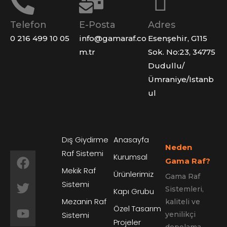
Telefon
E-Posta
Adres
0 216 499 10 05
info@gamaraf.co
Esenşehir, G115
m.tr
Sok. No:23, 34775
Dudullu/
Ümraniye/Istanb
ul
Dış Giydirme
Anasayfa
Neden
Raf Sistemi
Kurumsal
Gama Raf?
Mekik Raf
Ürünlerimiz
Gama Raf
Sistemi
Sistemleri,
Kapı Grubu
Mezanin Raf
kaliteli ve
Özel Tasarım
Sistemi
yenilikçi
Projeler
depolama